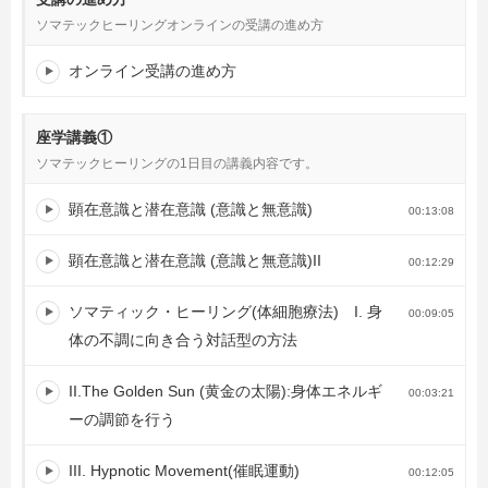
ソマテックヒーリングオンラインの受講の進め方
オンライン受講の進め方
座学講義①
ソマテックヒーリングの1日目の講義内容です。
顕在意識と潜在意識 (意識と無意識)
00:13:08
顕在意識と潜在意識 (意識と無意識)II
00:12:29
ソマティック・ヒーリング(体細胞療法) I. 身
00:09:05
体の不調に向き合う対話型の方法
II.The Golden Sun (黄金の太陽):身体エネルギ
00:03:21
ーの調節を行う
III. Hypnotic Movement(催眠運動)
00:12:05