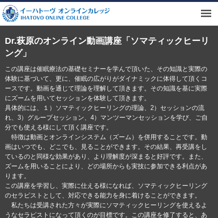
Dr.萩原のオンライン動画講座「ソマティックヒーリ
ング」
この講座は催眠療法の基礎セミナーを学んで頂いた、その知識と実際の
体験に基づいて、更に、催眠の広がりがダイナミックに体得して頂くコ
ースです。動画を通じて理論を理解して頂きます。その知識を基に実際
にズームを用いてセッションを体験して頂きます。
具体的には、１）ソマティックヒーリングの理論、2）セッションの流
れ、3）グループセッション、4）マンツーマンセッションを学び、ご自
分でも使える様にして頂く講座です。
特徴は動画とオンラインシステム（ズーム）を併用することです。動
画はいつでも、どこでも、見ることができます。その結果、再受講をし
ているのと同様な効果があり、より理解度が深まると好評です。また、
ズームを用いることにより、どの場所からも実技に参加できる利点があ
ります。
この講座を学習し、実際に仕える様になれば、ソマティックヒーリング
のセラピストとして、対応できる能力を身に着けることができます。
私たちは受講された方々が実際にソマティックヒーリングを使えるよ
うなセラピストになって頂くのが目標です。この講座を修了すると、あ