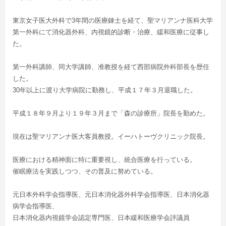
東京女子医大外科で3年間の医療錬士を経て、聖マリアンナ医科大学
第一外科にて消化器外科、内視鏡的診断・治療、緩和医療に従事し
た。
第一外科講師、同大学講師、准教授を経て西部病院外科部長を歴任
した。
30年以上に渡り大学病院に勤務し、平成１７年３月退職した。
平成１８年９月より１９年３月まで「森の診療所」院長を勤めた。
現在は聖マリアンナ医大客員教授。イーハトーヴクリニック院長。
医療における精神面に特に重要視し、統合医療を行っている。
催眠療法を実践しつつ、その普及に努めている。
元日本外科学会指導医、元日本消化器外科学会指導医、日本消化器
病学会指導医、
日本消化器内視鏡学会認定専門医、日本緩和医療学会評議員