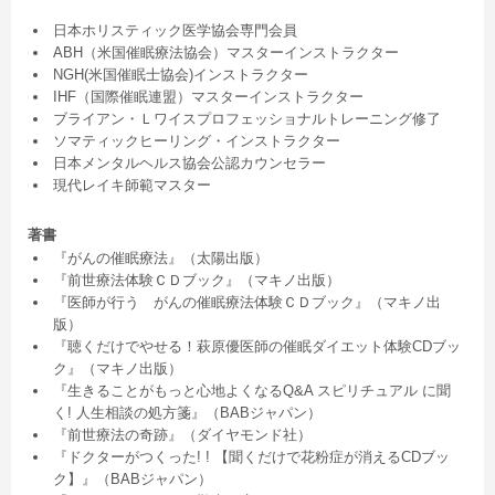
日本ホリスティック医学協会専門会員
ABH（米国催眠療法協会）マスターインストラクター
NGH(米国催眠士協会)インストラクター
IHF（国際催眠連盟）マスターインストラクター
ブライアン・Ｌワイスプロフェッショナルトレーニング修了
ソマティックヒーリング・インストラクター
日本メンタルヘルス協会公認カウンセラー
現代レイキ師範マスター
著書
『がんの催眠療法』（太陽出版）
『前世療法体験ＣＤブック』（マキノ出版）
『医師が行う がんの催眠療法体験ＣＤブック』（マキノ出
版）
『聴くだけでやせる！萩原優医師の催眠ダイエット体験CDブッ
ク』（マキノ出版）
『生きることがもっと心地よくなるQ&A スピリチュアル に聞
く! 人生相談の処方箋』（BABジャパン）
『前世療法の奇跡』（ダイヤモンド社）
『ドクターがつくった! ! 【聞くだけで花粉症が消えるCDブッ
ク】』（BABジャパン）