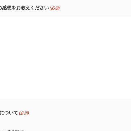
の感想をお教えください
(必須)
について
(必須)